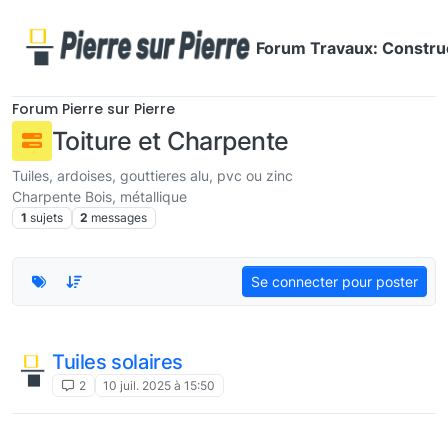
Aller directement au contenu
Forum Travaux: Construc
Forum Pierre sur Pierre
Toiture et Charpente
Tuiles, ardoises, gouttieres alu, pvc ou zinc
Charpente Bois, métallique
1
sujets
2
messages
Se connecter pour poster
Tuiles solaires
2
10 juil. 2025 à 15:50