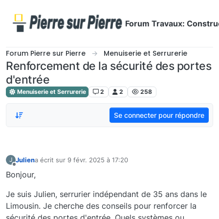
Aller directement au contenu
Forum Travaux: Construc
Forum Pierre sur Pierre
Menuiserie et Serrurerie
Renforcement de la sécurité des portes
d'entrée
Menuiserie et Serrurerie
2
2
258
Se connecter pour répondre
Julien
a écrit sur
9 févr. 2025 à 17:20
J
dernière édition par
Hors-ligne
Bonjour,
Je suis Julien, serrurier indépendant de 35 ans dans le
Limousin. Je cherche des conseils pour renforcer la
sécurité des portes d'entrée. Quels systèmes ou