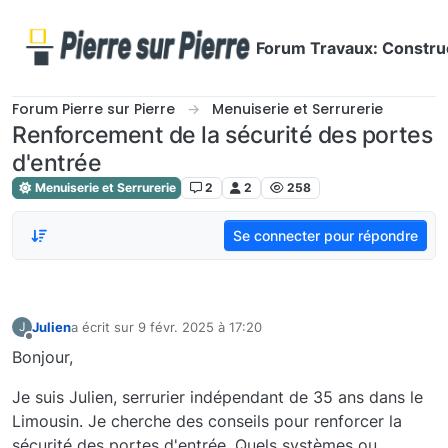
Aller directement au contenu
Forum Travaux: Construc
Forum Pierre sur Pierre
Menuiserie et Serrurerie
Renforcement de la sécurité des portes
d'entrée
Menuiserie et Serrurerie
2
2
258
Se connecter pour répondre
Julien
a écrit sur
9 févr. 2025 à 17:20
J
dernière édition par
Hors-ligne
Bonjour,
Je suis Julien, serrurier indépendant de 35 ans dans le
Limousin. Je cherche des conseils pour renforcer la
sécurité des portes d'entrée. Quels systèmes ou