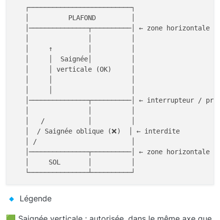
   ┌──────────────────────────┐

   │          PLAFOND         │

   │───────────────┬──────────│ ← zone horizontale au
   │               │          │

   │     ↑         │          │

   │     │  Saignée│          │

   │     │ verticale (OK)     │

   │     │                    │

   │     │                    │

   │───────────────┬──────────│ ← interrupteur / pris
   │               │          │

   │   /           │          │

   │  / Saignée oblique (❌)  │ ← interdite

   │ /                        │

   │───────────────┬──────────│ ← zone horizontale a
   │     SOL       │          │

Légende
🟩 Saignée verticale : autorisée, dans le même axe que