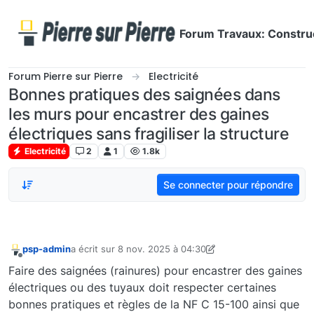
Aller directement au contenu
Forum Travaux: Construc
Forum Pierre sur Pierre
Electricité
Bonnes pratiques des saignées dans
les murs pour encastrer des gaines
électriques sans fragiliser la structure
Electricité
2
1
1.8k
Se connecter pour répondre
psp-admin
a écrit sur
8 nov. 2025 à 04:30
dernière édition par psp-admin
11 août 2025 à 04:30
Hors-ligne
Faire des saignées (rainures) pour encastrer des gaines
électriques ou des tuyaux doit respecter certaines
bonnes pratiques et règles de la NF C 15-100 ainsi que