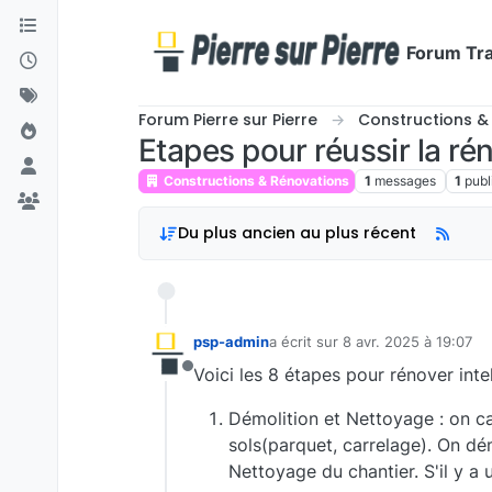
Aller directement au contenu
Forum Tra
Forum Pierre sur Pierre
Constructions &
Etapes pour réussir la r
Constructions & Rénovations
1
messages
1
publ
Du plus ancien au plus récent
psp-admin
a écrit sur
8 avr. 2025 à 19:07
dernière édition par
Voici les 8 étapes pour rénover inte
Hors-ligne
Démolition et Nettoyage : on c
sols(parquet, carrelage). On dé
Nettoyage du chantier. S'il y a 