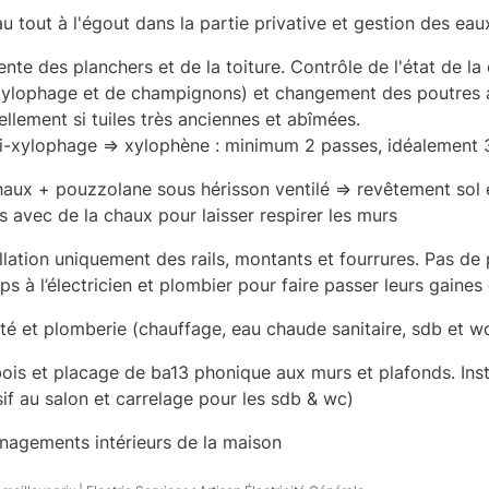
au tout à l'égout dans la partie privative et gestion des eau
e des planchers et de la toiture. Contrôle de l'état de la
 xylophage et de champignons) et changement des poutres 
llement si tuiles très anciennes et abîmées.
nti-xylophage => xylophène : minimum 2 passes, idéalement 
haux + pouzzolane sous hérisson ventilé => revêtement sol e
s avec de la chaux pour laisser respirer les murs
allation uniquement des rails, montants et fourrures. Pas d
mps à l’électricien et plombier pour faire passer leurs gaines
cité et plomberie (chauffage, eau chaude sanitaire, sdb et w
 bois et placage de ba13 phonique aux murs et plafonds. Inst
f au salon et carrelage pour les sdb & wc)
énagements intérieurs de la maison