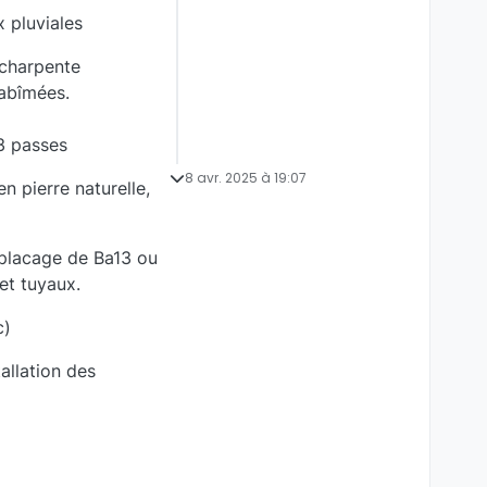
x pluviales
 charpente
abîmées.
3 passes
8 avr. 2025 à 19:07
n pierre naturelle,
e placage de Ba13 ou
 et tuyaux.
c)
allation des