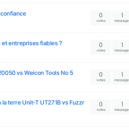
 confiance
0
1
votes
message
t entreprises fiables ?
0
1
votes
message
20050 vs Weicon Tools No 5
0
1
votes
message
 la terre Unit-T UT271B vs Fuzzr
0
1
votes
message