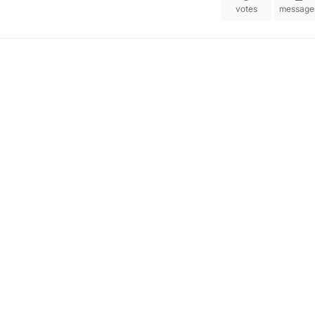
votes
message
tion complète d'une maison
0
1
votes
message
 19:07
es portes d'entrée
0
2
0
votes
message
e serrure sur porte bois : vos
0
2
votes
message
fournisseurs d'énergie ne
0
1