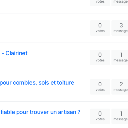
votes
message
0
3
votes
message
- Clairinet
0
1
votes
message
 pour combles, sols et toiture
0
2
votes
message
fiable pour trouver un artisan ?
0
1
votes
message