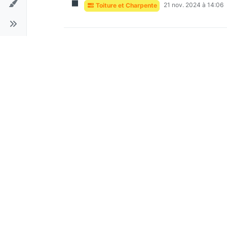
21 nov. 2024 à 14:06
Toiture et Charpente
Etapes pour réussir la rénova
ancienne
8 avr. 2025 à
Constructions & Rénovations
Renforcement de la sécurité d
J
9 févr. 2025 à 17:2
Menuiserie et Serrurerie
Rénover ou remplacer une vieill
J
retours ?
8 avr. 2025 à 12:26
Menuiserie et Serrurerie
Pourquoi les comparateurs de 