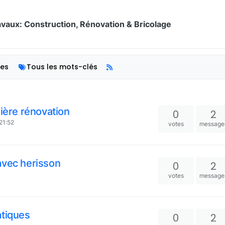
vaux: Construction, Rénovation & Bricolage
ies
Tous les mots-clés
mière rénovation
0
2
 21:52
votes
message
avec herisson
0
2
votes
message
atiques
0
2