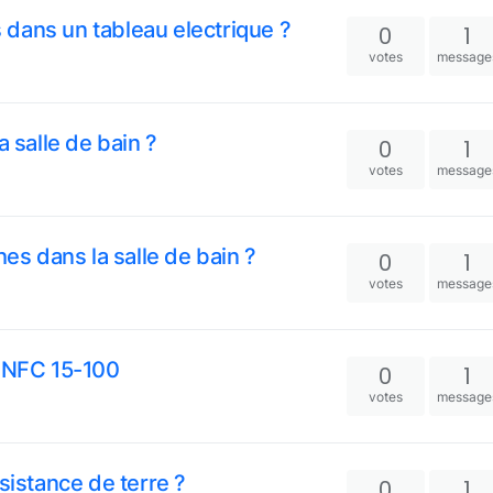
s dans un tableau electrique ?
0
1
votes
message
a salle de bain ?
0
1
votes
message
hes dans la salle de bain ?
0
1
votes
message
e NFC 15-100
0
1
votes
message
sistance de terre ?
0
1