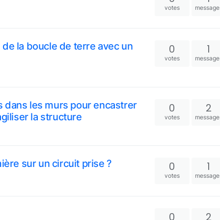
votes
message
de la boucle de terre avec un
0
1
votes
message
 dans les murs pour encastrer
0
2
iliser la structure
votes
message
ère sur un circuit prise ?
0
1
votes
message
0
2